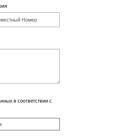
рия
нных в соответствии с
Ь