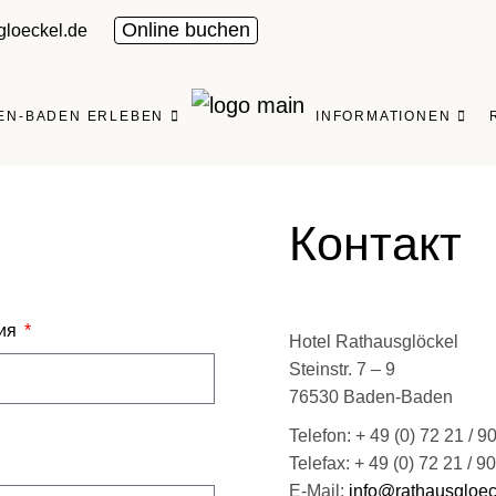
Online buchen
gloeckel.de
 ZU ZWEIT
AKTUELLES
LIENERLEBNISSE
ANFAHRT, LAGE & PA
EN-BADEN ERLEBEN
INFORMATIONEN
ESZEITEN
HÄUFIG GESTELLTE 
DERN – PANORAMAWEG
GESCHENKIDEEN
HRÄGE
LNESS
ANFRAGE
 ZU ZWEIT
AKTUELLES
Контакт
R
ILIENERLEBNISSE
ANFAHRT, LAGE & PA
RESZEITEN
HÄUFIG GESTELLTE F
ия
DERN – PANORAMAWEG
GESCHENKIDEEN
Hotel Rathausglöckel
Steinstr. 7 – 9
HRÄGE
LNESS
ANFRAGE
76530 Baden-Baden
R
Telefon: + 49 (0) 72 21 / 9
Telefax: + 49 (0) 72 21 / 9
E-Mail:
info@rathausgloec