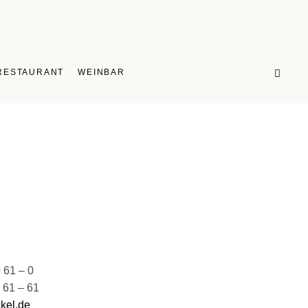
RKEN
RESTAURANT
WEINBAR
FRAGEN
RKEN
RAGEN
0 61 – 0
0 61 – 61
kel.de