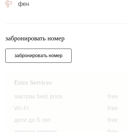
фен
забронировать номер
забронировать номер
Extra Services
завтрак best price
free
WI-FI
free
дети до 5 лет
free
детская кровать
free